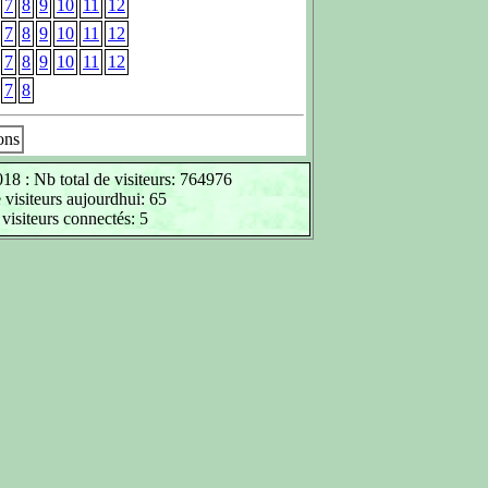
7
8
9
10
11
12
7
8
9
10
11
12
7
8
9
10
11
12
7
8
ons
18 : Nb total de visiteurs: 764976
visiteurs aujourdhui: 65
visiteurs connectés: 5