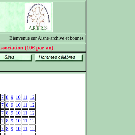
Bienvenue sur Aisne-archive et bonnes recherches généalogiques
ssociation (10€ par an).
7
8
9
10
11
12
7
8
9
10
11
12
7
8
9
10
11
12
7
8
9
10
11
12
7
8
9
10
11
12