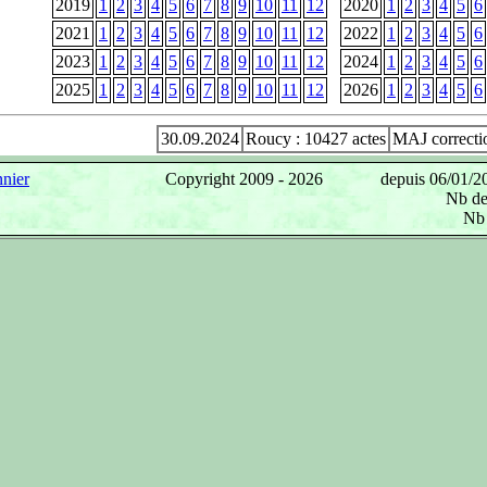
2019
1
2
3
4
5
6
7
8
9
10
11
12
2020
1
2
3
4
5
6
2021
1
2
3
4
5
6
7
8
9
10
11
12
2022
1
2
3
4
5
6
2023
1
2
3
4
5
6
7
8
9
10
11
12
2024
1
2
3
4
5
6
2025
1
2
3
4
5
6
7
8
9
10
11
12
2026
1
2
3
4
5
6
30.09.2024
Roucy : 10427 actes
MAJ correcti
nier
Copyright 2009 -
2026
depuis 06/01/20
Nb de 
Nb 