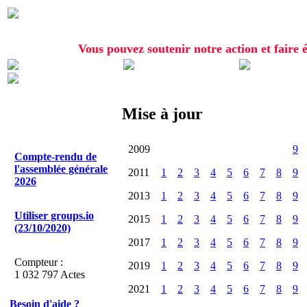
Vous pouvez soutenir notre action et faire é
Mise à jour
2009
9
Compte-rendu de
l'assemblée générale
2011
1
2
3
4
5
6
7
8
9
2026
2013
1
2
3
4
5
6
7
8
9
Utiliser groups.io
2015
1
2
3
4
5
6
7
8
9
(23/10/2020)
2017
1
2
3
4
5
6
7
8
9
Compteur :
2019
1
2
3
4
5
6
7
8
9
1 032 797 Actes
2021
1
2
3
4
5
6
7
8
9
Besoin d'aide ?