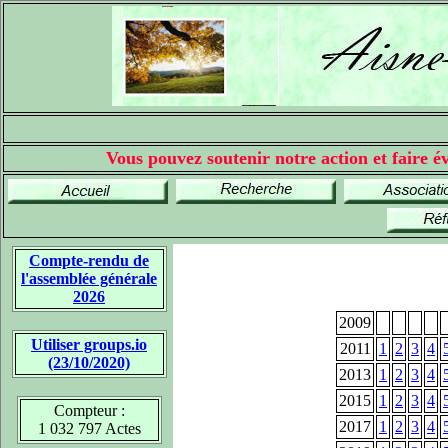
Vous pouvez soutenir notre action et faire év
Compte-rendu de
l'assemblée générale
2026
2009
Utiliser groups.io
2011
1
2
3
4
(23/10/2020)
2013
1
2
3
4
2015
1
2
3
4
Compteur :
2017
1
2
3
4
1 032 797 Actes