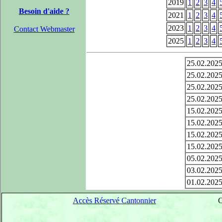
2019
1
2
3
4
Besoin d'aide ?
2021
1
2
3
4
2023
1
2
3
4
Contact Webmaster
2025
1
2
3
4
25.02.202
25.02.202
25.02.202
25.02.202
15.02.202
15.02.202
15.02.202
15.02.202
05.02.202
03.02.202
01.02.202
Accès Réservé Cantonnier
C