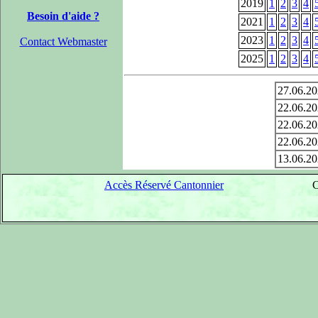
2019
1
2
3
4
Besoin d'aide ?
2021
1
2
3
4
2023
1
2
3
4
Contact Webmaster
2025
1
2
3
4
27.06.2
22.06.2
22.06.2
22.06.2
13.06.2
Accès Réservé Cantonnier
C