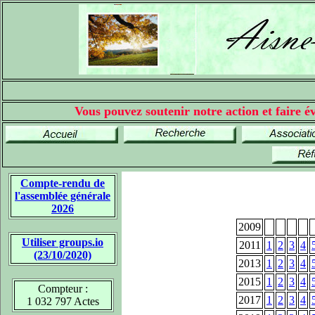
Vous pouvez soutenir notre action et faire év
Compte-rendu de
l'assemblée générale
2026
2009
Utiliser groups.io
2011
1
2
3
4
(23/10/2020)
2013
1
2
3
4
2015
1
2
3
4
Compteur :
2017
1
2
3
4
1 032 797 Actes