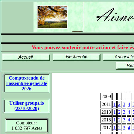
Vous pouvez soutenir notre action et faire év
Compte-rendu de
l'assemblée générale
2026
2009
Utiliser groups.io
2011
1
2
3
4
(23/10/2020)
2013
1
2
3
4
2015
1
2
3
4
Compteur :
2017
1
2
3
4
1 032 797 Actes