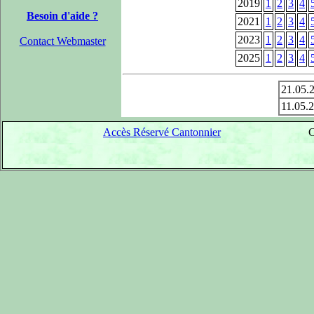
2019
1
2
3
4
Besoin d'aide ?
2021
1
2
3
4
2023
1
2
3
4
Contact Webmaster
2025
1
2
3
4
21.05.
11.05.
Accès Réservé Cantonnier
C