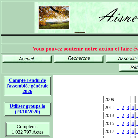
Vous pouvez soutenir notre action et faire év
Compte-rendu de
l'assemblée générale
2026
2009
Utiliser groups.io
2011
1
2
3
4
(23/10/2020)
2013
1
2
3
4
2015
1
2
3
4
Compteur :
2017
1
2
3
4
1 032 797 Actes