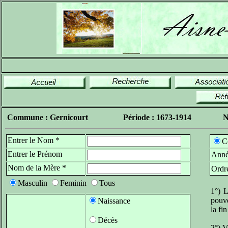
Commune : Gernicourt
Période : 1673-1914
N
Entrer le Nom *
C
Entrer le Prénom
Anné
Nom de la Mère *
Ordr
Masculin
Feminin
Tous
1°) L
pouve
Naissance
la fi
Décès
2°) V