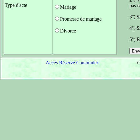
Type d'acte
pas r
Mariage
3°) S
Promesse de mariage
4°) S
Divorce
5°) R
Accès Réservé Cantonnier
C