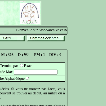
Bienvenue sur Aisne-archive et Bonne recherche généalogiqu
M : 368
D : 934
PM : 1
DIV : 0
Termine par
Exact
née Max
re Alphabétique
ècles. Si vous ne trouvez pas l'acte, vous
 peuvent se trouver au début, au milieu ou à
.
?' pour rechercher les noms que nous n'avons