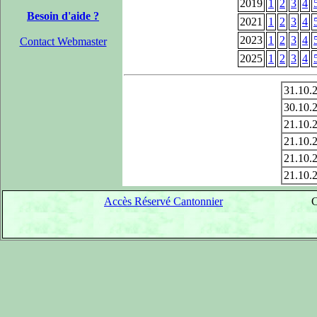
2019
1
2
3
4
Besoin d'aide ?
2021
1
2
3
4
2023
1
2
3
4
Contact Webmaster
2025
1
2
3
4
31.10.
30.10.
21.10.
21.10.
21.10.
21.10.
Accès Réservé Cantonnier
C