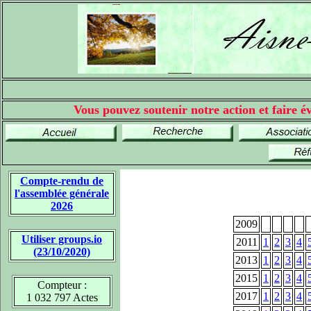
Vous pouvez soutenir notre action et faire év
Compte-rendu de
l'assemblée générale
2026
2009
Utiliser groups.io
2011
1
2
3
4
(23/10/2020)
2013
1
2
3
4
2015
1
2
3
4
Compteur :
2017
1
2
3
4
1 032 797 Actes