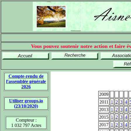
Vous pouvez soutenir notre action et faire év
Compte-rendu de
l'assemblée générale
2026
2009
Utiliser groups.io
2011
1
2
3
4
(23/10/2020)
2013
1
2
3
4
2015
1
2
3
4
Compteur :
2017
1
2
3
4
1 032 797 Actes