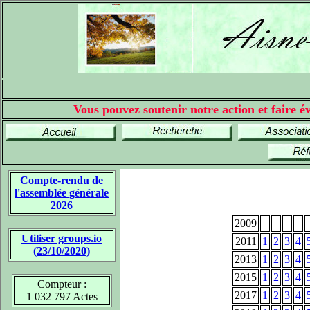
Vous pouvez soutenir notre action et faire év
Compte-rendu de
l'assemblée générale
2026
2009
Utiliser groups.io
2011
1
2
3
4
(23/10/2020)
2013
1
2
3
4
2015
1
2
3
4
Compteur :
2017
1
2
3
4
1 032 797 Actes