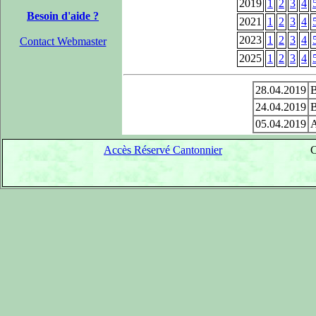
2019
1
2
3
4
Besoin d'aide ?
2021
1
2
3
4
2023
1
2
3
4
Contact Webmaster
2025
1
2
3
4
28.04.2019
B
24.04.2019
B
05.04.2019
A
Accès Réservé Cantonnier
C