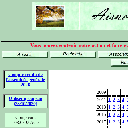
Vous pouvez soutenir notre action et faire év
Compte-rendu de
l'assemblée générale
2026
2009
Utiliser groups.io
2011
1
2
3
4
(23/10/2020)
2013
1
2
3
4
2015
1
2
3
4
Compteur :
2017
1
2
3
4
1 032 797 Actes