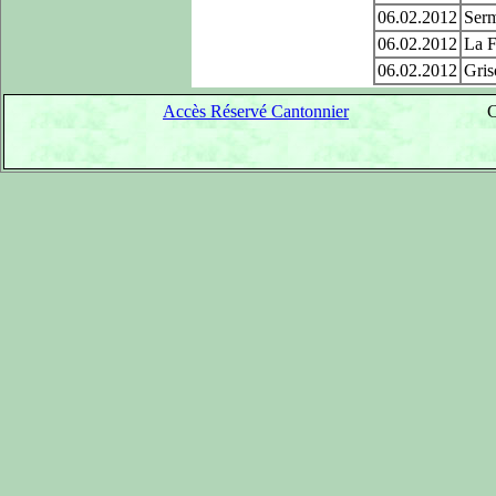
06.02.2012
Serm
06.02.2012
La F
06.02.2012
Gris
Accès Réservé Cantonnier
C