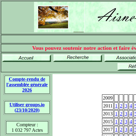
Vous pouvez soutenir notre action et faire év
Compte-rendu de
l'assemblée générale
2026
2009
Utiliser groups.io
2011
1
2
3
4
(23/10/2020)
2013
1
2
3
4
2015
1
2
3
4
Compteur :
2017
1
2
3
4
1 032 797 Actes