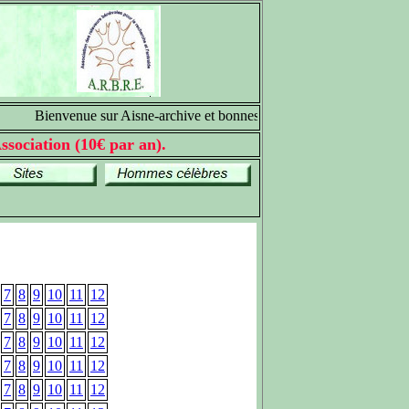
Bienvenue sur Aisne-archive et bonnes recherches généalogiques
ssociation (10€ par an).
7
8
9
10
11
12
7
8
9
10
11
12
7
8
9
10
11
12
7
8
9
10
11
12
7
8
9
10
11
12