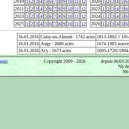
2019
1
2
3
4
5
6
7
8
9
10
11
12
2020
1
2
3
4
5
6
2021
1
2
3
4
5
6
7
8
9
10
11
12
2022
1
2
3
4
5
6
2023
1
2
3
4
5
6
7
8
9
10
11
12
2024
1
2
3
4
5
6
2025
1
2
3
4
5
6
7
8
9
10
11
12
2026
1
2
3
4
5
6
16.01.2016
Cuisy-en-Almont : 1742 actes
1813-1892 // 191
16.01.2016
Augy : 2680 actes
1674-1905 nouvea
16.01.2016
Acy : 1673 actes
1695-1720//1894
nier
Copyright 2009 -
2026
depuis 06/01/20
Nb de 
Nb 