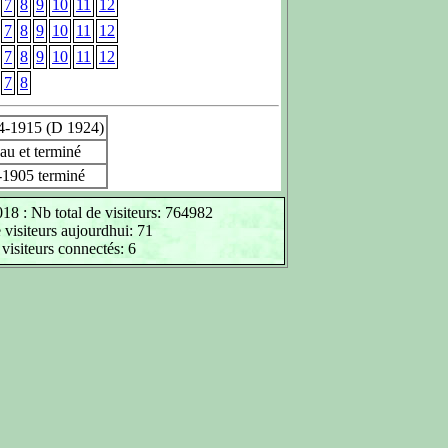
7
8
9
10
11
12
7
8
9
10
11
12
7
8
9
10
11
12
7
8
4-1915 (D 1924)
u et terminé
-1905 terminé
18 : Nb total de visiteurs: 764982
visiteurs aujourdhui: 71
visiteurs connectés: 6