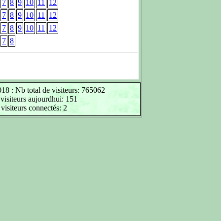
7
8
9
10
11
12
7
8
9
10
11
12
7
8
9
10
11
12
7
8
18 : Nb total de visiteurs: 765062
visiteurs aujourdhui: 151
visiteurs connectés: 2