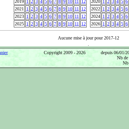
2019
1
2
3
4
5
6
7
8
9
10
11
12
2020
1
2
3
4
5
6
2021
1
2
3
4
5
6
7
8
9
10
11
12
2022
1
2
3
4
5
6
2023
1
2
3
4
5
6
7
8
9
10
11
12
2024
1
2
3
4
5
6
2025
1
2
3
4
5
6
7
8
9
10
11
12
2026
1
2
3
4
5
6
Aucune mise à jour pour 2017-12
nier
Copyright 2009 -
2026
depuis 06/01/20
Nb de 
Nb 