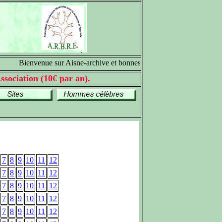
Bienvenue sur Aisne-archive et bonnes recherches généalogiques
ssociation (10€ par an).
7
8
9
10
11
12
7
8
9
10
11
12
7
8
9
10
11
12
7
8
9
10
11
12
7
8
9
10
11
12