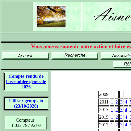
Vous pouvez soutenir notre action et faire év
Compte-rendu de
l'assemblée générale
2026
2009
Utiliser groups.io
2011
1
2
3
4
(23/10/2020)
2013
1
2
3
4
2015
1
2
3
4
Compteur :
2017
1
2
3
4
1 032 797 Actes