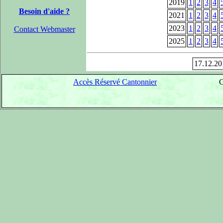
2019
1
2
3
4
Besoin d'aide ?
2021
1
2
3
4
2023
1
2
3
4
Contact Webmaster
2025
1
2
3
4
17.12.20
Accès Réservé Cantonnier
C