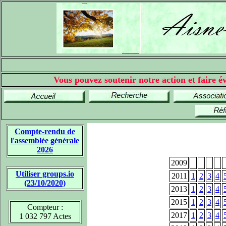
Vous pouvez soutenir notre action et faire év
Compte-rendu de
l'assemblée générale
2026
2009
Utiliser groups.io
2011
1
2
3
4
(23/10/2020)
2013
1
2
3
4
2015
1
2
3
4
Compteur :
2017
1
2
3
4
1 032 797 Actes