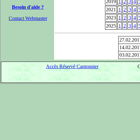
2019
1
2
3
4
Besoin d'aide ?
2021
1
2
3
4
2023
1
2
3
4
Contact Webmaster
2025
1
2
3
4
27.02.201
14.02.201
03.02.201
Accès Réservé Cantonnier
C