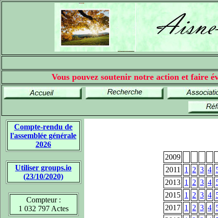
Vous pouvez soutenir notre action et faire év
Compte-rendu de
l'assemblée générale
2026
2009
Utiliser groups.io
2011
1
2
3
4
(23/10/2020)
2013
1
2
3
4
2015
1
2
3
4
Compteur :
2017
1
2
3
4
1 032 797 Actes