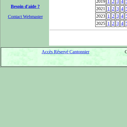
2019
1
2
3
4
Besoin d'aide ?
2021
1
2
3
4
2023
1
2
3
4
Contact Webmaster
2025
1
2
3
4
Accès Réservé Cantonnier
C