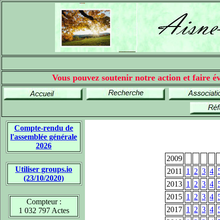
Vous pouvez soutenir notre action et faire év
Compte-rendu de
l'assemblée générale
2026
2009
Utiliser groups.io
2011
1
2
3
4
(23/10/2020)
2013
1
2
3
4
2015
1
2
3
4
Compteur :
2017
1
2
3
4
1 032 797 Actes