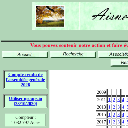
Vous pouvez soutenir notre action et faire év
Compte-rendu de
l'assemblée générale
2026
2009
Utiliser groups.io
2011
1
2
3
4
(23/10/2020)
2013
1
2
3
4
2015
1
2
3
4
Compteur :
2017
1
2
3
4
1 032 797 Actes