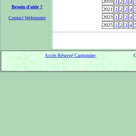
2019
1
2
3
4
Besoin d'aide ?
2021
1
2
3
4
2023
1
2
3
4
Contact Webmaster
2025
1
2
3
4
Accès Réservé Cantonnier
C