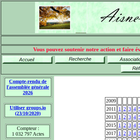
Vous pouvez soutenir notre action et faire év
Compte-rendu de
l'assemblée générale
2026
2009
Utiliser groups.io
2011
1
2
3
4
(23/10/2020)
2013
1
2
3
4
2015
1
2
3
4
Compteur :
2017
1
2
3
4
1 032 797 Actes