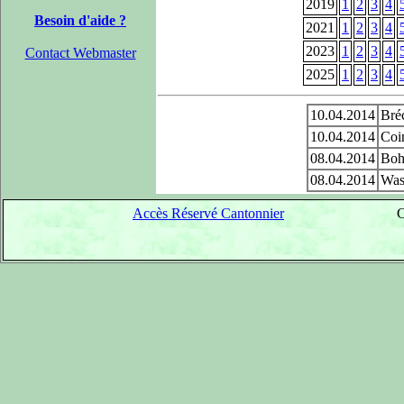
2019
1
2
3
4
Besoin d'aide ?
2021
1
2
3
4
2023
1
2
3
4
Contact Webmaster
2025
1
2
3
4
10.04.2014
Bréc
10.04.2014
Coi
08.04.2014
Boh
08.04.2014
Was
Accès Réservé Cantonnier
C