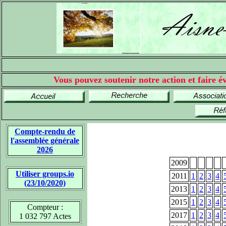
Vous pouvez soutenir notre action et faire év
Compte-rendu de
l'assemblée générale
2026
2009
Utiliser groups.io
2011
1
2
3
4
(23/10/2020)
2013
1
2
3
4
2015
1
2
3
4
Compteur :
2017
1
2
3
4
1 032 797 Actes